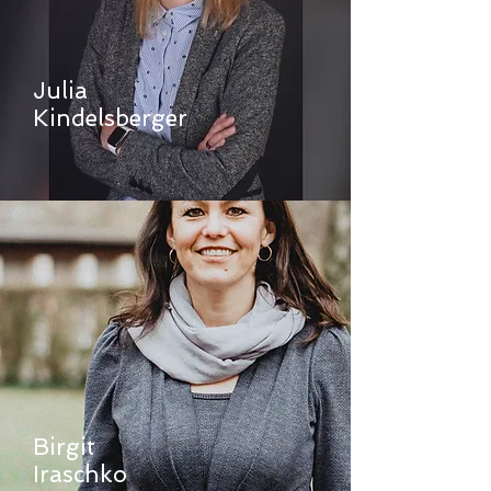
Julia
Kindelsberger
Birgit
Iraschko