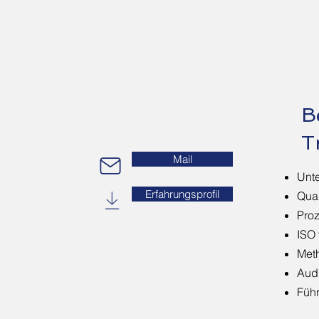
B
T
Mail
Unt
Erfahrungsprofil
Qua
Pro
ISO 
Met
Audi
Führ