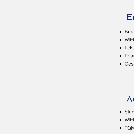
E
Bera
WIFI
Lek
Posi
Gesc
A
Stud
WIF
TQM-