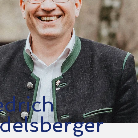
edrich
delsberger