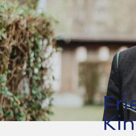
Fri
Kin