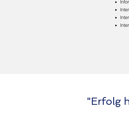
Info
Inte
Inte
Inte
"Erfolg 