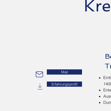
Kr
B
T
Mail
Ein
140
Erfahrungsprofil
Entw
Aus
Dur