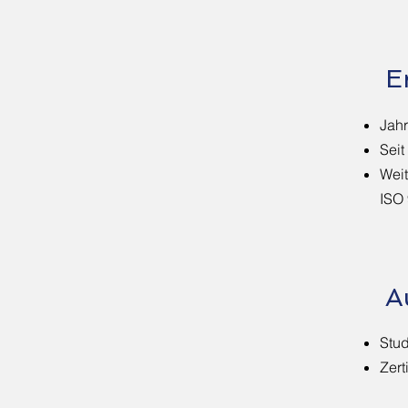
E
Jahr
Seit
Weit
ISO
A
Stud
Zert