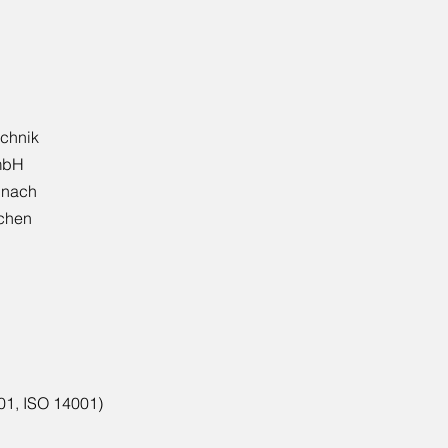
echnik
GmbH
 nach
nchen
001, ISO 14001)