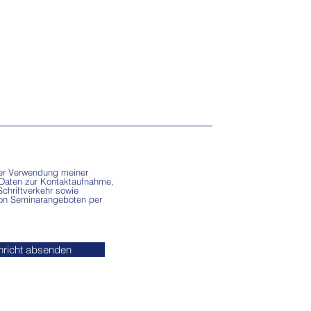
er Verwendung meiner
 Daten zur Kontaktaufnahme,
chriftverkehr sowie
on Seminarangeboten per
richt absenden