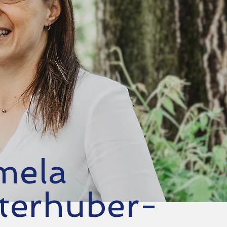
mela
terhuber-